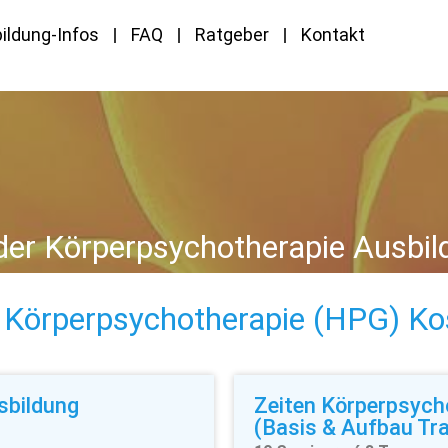
ildung-Infos
FAQ
Ratgeber
Kontakt
der Körperpsychotherapie Ausbi
 Körperpsychotherapie (HPG) Ko
sbildung
Zeiten Körperpsych
(Basis & Aufbau Tra