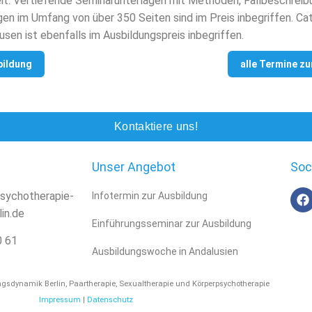
t. Vertiefende Seminarunterlagen mit Methoden, Fallbeschreib
en im Umfang von über 350 Seiten sind im Preis inbegriffen. Ca
usen ist ebenfalls im Ausbildungspreis inbegriffen.
bildung
alle Termine zu
Kontaktiere uns!
Unser Angebot
Soc
sychotherapie-
Infotermin zur Ausbildung
lin.de
Einführungsseminar zur Ausbildung
0 61
Ausbildungswoche in Andalusien
ungsdynamik Berlin, Paartherapie, Sexualtherapie und Körperpsychotherapie
Impressum
|
Datenschutz