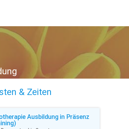
ldung
sten & Zeiten
otherapie Ausbildung in Präsenz
ining)