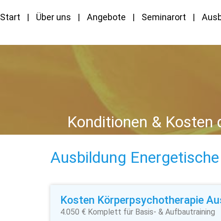
Start
Über uns
Angebote
Seminarort
Ausb
Konditionen & Kosten 
Ausbildung Energetische
Kosten Körperpsychotherapie Au
4.050 € Komplett für Basis- & Aufbautraining