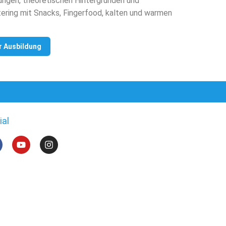
ungen, theoretischen Hintergründen und
tering mit Snacks, Fingerfood, kalten und warmen
r Ausbildung
ial