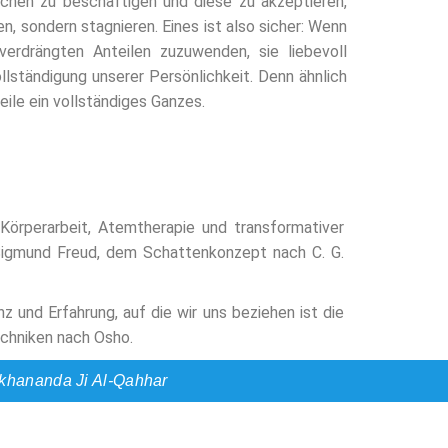
ichen zu beschäftigen und diese zu akzeptieren,
, sondern stagnieren. Eines ist also sicher: Wenn
verdrängten Anteilen zuzuwenden, sie liebevoll
llständigung unserer Persönlichkeit. Denn ähnlich
eile ein vollständiges Ganzes.
 Körperarbeit, Atemtherapie und transformativer
 Sigmund Freud, dem Schattenkonzept nach C. G.
z und Erfahrung, auf die wir uns beziehen ist die
echniken nach Osho.
akhananda Ji Al-Qahhar