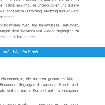
ere natürlichen Impulse unterdrücken und unsere
Wir landeten in Erstarrung, Rückzug und Abwehr.
estimmen.
irkungsvollen Weg, um unbewusste Haltungen,
nerungen dem Bewusstsein wieder zugänglich zu
en und zu integrieren.
hen." -
Wilhelm Reich
 Lebensenergie, die unseren gesamten Körper
n. Besonders Regungen die aus dem Bauch- und
h, weil sie uns in Kontakt mit frühkindlichen
kenregion zuzulassen, gewinnen wir eine neue