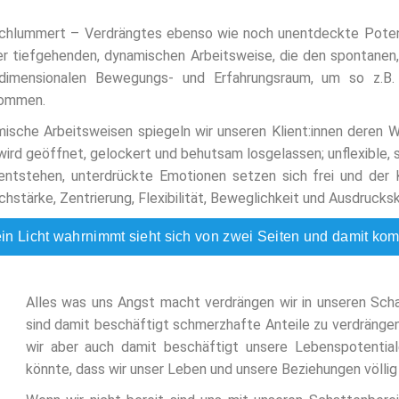
schlummert – Verdrängtes ebenso wie noch unentdeckte Potenti
r tiefgehenden, dynamischen Arbeitsweise, die den spontanen, 
reidimensionalen Bewegungs- und Erfahrungsraum, um so z.B
kommen.
mische Arbeitsweisen spiegeln wir unseren Klient:innen deren
, wird geöffnet, gelockert und behutsam losgelassen; unflexibl
 entstehen, unterdrückte Emotionen setzen sich frei und der 
chstärke, Zentrierung, Flexibilität, Beweglichkeit und Ausdrucksk
n Licht wahrnimmt sieht sich von zwei Seiten und damit kommt
Alles was uns Angst macht verdrängen wir in unseren Sch
sind damit beschäftigt schmerzhafte Anteile zu verdrängen,
wir aber auch damit beschäftigt unsere Lebenspotential
könnte, dass wir unser Leben und unsere Beziehungen völli