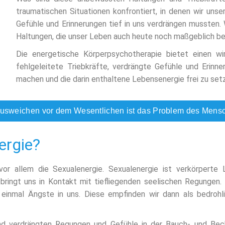
traumatischen Situationen konfrontiert, in denen wir uns
Gefühle und Erinnerungen tief in uns verdrängen mussten. 
Haltungen, die unser Leben auch heute noch maßgeblich b
Die energetische Körperpsychotherapie bietet einen w
fehlgeleitete Triebkräfte, verdrängte Gefühle und Erin
machen und die darin enthaltene Lebensenergie frei zu setz
Ausweichen vor dem Wesentlichen ist das Problem des Mensc
ergie?
or allem die Sexualenergie. Sexualenergie ist verkörperte
e bringt uns in Kontakt mit tiefliegenden seelischen Regunge
inmal Ängste in uns. Diese empfinden wir dann als bedrohlic
und verdrängten Regungen und Gefühle in der Bauch- und Bec