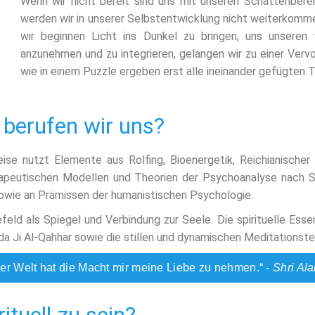
Wenn wir nicht bereit sind uns mit unseren Schattenbere
werden wir in unserer Selbstentwicklung nicht weiterkommen
wir beginnen Licht ins Dunkel zu bringen, uns unseren 
anzunehmen und zu integrieren, gelangen wir zu einer Vervo
wie in einem Puzzle ergeben erst alle ineinander gefügten T
 berufen wir uns?
eise nutzt Elemente aus Rolfing, Bioenergetik, Reichianischer
herapeutischen Modellen und Theorien der Psychoanalyse nach
sowie an Prämissen der humanistischen Psychologie.
eld als Spiegel und Verbindung zur Seele. Die spirituelle Essen
da Ji Al-Qahhar sowie die stillen und dynamischen Meditationst
er Welt hat die Macht mir meine Liebe zu nehmen.“ -
Shri Al