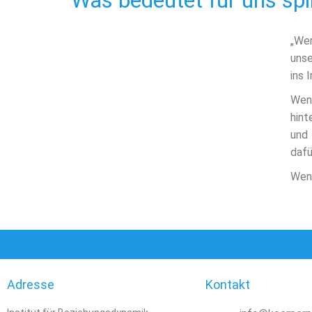
Was bedeutet für uns spir
„Wer
unse
ins 
Wenn
hint
und 
dafü
Wenn
Adresse
Kontakt